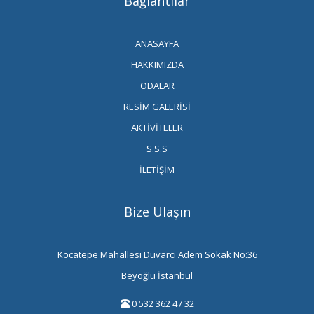
Bağlantılar
ANASAYFA
HAKKIMIZDA
ODALAR
RESİM GALERİSİ
AKTİVİTELER
S.S.S
İLETİŞİM
Bize Ulaşın
Kocatepe Mahallesi Duvarcı Adem Sokak No:36
Beyoğlu İstanbul
0 532 362 47 32