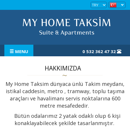
MENU
0 532 362 47 32
ANASAYFA
HAKKIMIZDA
HAKKIMIZDA
My Home Taksim dünyaca ünlü Takim meydanı,
istikal caddesin, metro , tramway, toplu taşıma
ODALAR
araçları ve havalimanı servis noktalarına 600
metre mesafededir.
RESİM GALERİSİ
Bütün odalarımız 2 yatak odaklı olup 6 kişi
AKTİVİTELER
konaklayabilecek şekilde tasarlanmıştır.